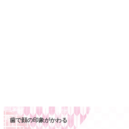
0
詰
2
歯
5
科
年
医
2
院
月
2
3
日
歯で顔の印象がかわる