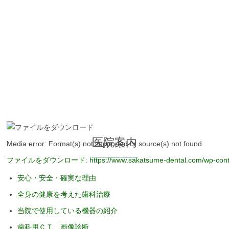
医院案内
Media error: Format(s) not supported or source(s) not found
ファイルをダウンロード: https://www.sakatsume-dental.com/wp-conten
安心・安全・確実な理由
全身の健康を考えた歯科治療
00:00
当院で使用している機器の紹介
歯科用ＣＴ 画像診断