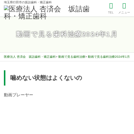
埼玉県行田市の坂詰歯科・矯正歯科
TEL
メニュー
動画で見る歯科治療2024年1月
医療法人 杏済会 坂詰歯科・矯正歯科
動画で見る歯科治療
動画で見る歯科治療2024年1月
噛めない状態はよくないの
2
0
2
4
動画プレーヤー
年
1
月
2
3
日
2
坂