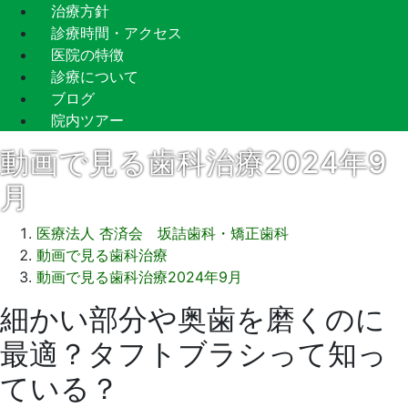
治療方針
診療時間・アクセス
医院の特徴
診療について
ブログ
院内ツアー
動画で見る歯科治療2024年9
月
医療法人 杏済会 坂詰歯科・矯正歯科
動画で見る歯科治療
動画で見る歯科治療2024年9月
細かい部分や奥歯を磨くのに
2024
年
最適？タフトブラシって知っ
9
月
ている？
23