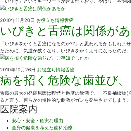
「いびき」というキーワードが含まれており、やはり「やや関
日
院
2021
坂
2010年11月20日
お役立ち情報
舌癌
いびきと舌癌は関係があ
年
詰
9
歯
月
科
「いびきをかくと舌癌になるのか??」と思われるかもしれま
14
医
たために、気道が狭くなり、いびきをかくようになったのだ」
日
院
2021
坂
2010年10月26日
お役立ち情報
舌癌
病を招く危険な歯並び、
年
詰
9
歯
月
科
舌癌の最大の発症原因は喫煙と過度の飲酒で、「不良補綴物(
14
医
ると言う。何らかの慢性的な刺激がガンを発生させてしまうこ
日
院
医院案内
安心・安全・確実な理由
全身の健康を考えた歯科治療