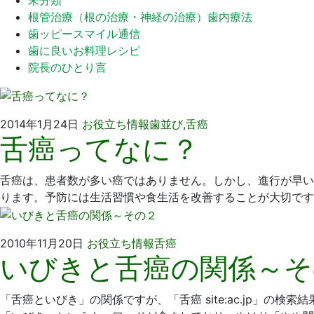
根管治療（根の治療・神経の治療）歯内療法
歯ッピースマイル通信
歯に良いお料理レシピ
院長のひとり言
2021
坂
2014年1月24日
お役立ち情報
歯並び
,
舌癌
舌癌ってなに？
年
詰
9
歯
月
科
舌癌は、患者数が多い癌ではありません。しかし、進行が早い
14
医
ります。予防には生活習慣や食生活を改善することが大切です
日
院
2021
坂
2010年11月20日
お役立ち情報
舌癌
いびきと舌癌の関係～そ
年
詰
9
歯
月
科
「舌癌といびき」の関係ですが、「舌癌 site:ac.jp」の検
14
医