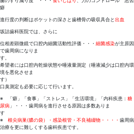
歯のすり減り度 ・・・
食いしばり
、力のコントロール 悪習
癖
進行度の判断はポケットの深さと歯槽骨の吸収具合と
出血
坂詰歯科医院では、さらに
位相差顕微鏡で口腔内細菌活動性評価・・・
細菌感染
が主原因
で歯周病になりま
希望者には口腔内乾燥状態や唾液量測定（唾液減少は口腔内環
境を悪化させま
口臭測定も必要に応じて行います。
※ 「癖」「食事」「ストレス」「生活環境」「内科疾患：
糖
尿病
」・・・歯周病を進行させる原因は多数ありま
※
根尖病巣(膿の袋）・感染根管・不良補綴物・・・・
歯周病
治療を更に難しくする歯科疾患です。