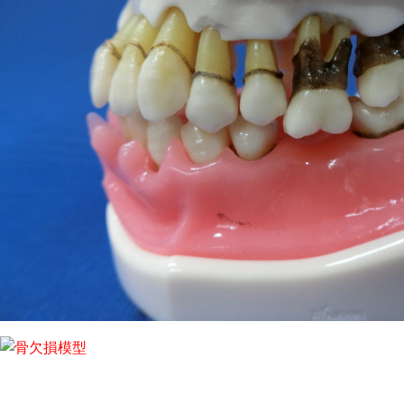
10
日
2021
坂
年
詰
9
歯
月
科
10
医
日
院