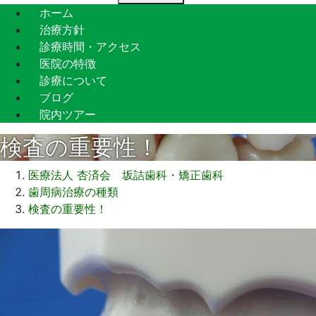
ホーム
治療方針
診療時間・アクセス
医院の特徴
診療について
ブログ
院内ツアー
検査の重要性！
医療法人 杏済会 坂詰歯科・矯正歯科
歯周病治療の種類
検査の重要性！
2021
年
9
月