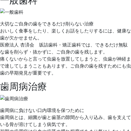
一般歯科
9
歯
月
科
7
医
大切なご自身の歯をできるだけ削らない治療
日
院
おいしく食事をしたり、楽しくお話をしたりするには、健康な
歯が欠かせません。
医療法人 杏済会 坂詰歯科・矯正歯科では、できるだけ無駄
な歯を削らず・抜かずに、ご自身の歯を残します。
痛くないからと言って虫歯を放置してしまうと、虫歯が神経ま
で達してしまうこともあります。ご自身の歯を残すためにも虫
歯の早期発見が重要です。
歯周病治療
歯周病に負けない口内環境を保つために
歯周病とは、細菌が歯と歯茎の隙間から入り込み、歯を支えて
いる骨が溶けてしまう病気です。