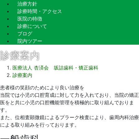
治療方針
診療時間・アクセス
医院の特徴
診療について
ブログ
院内ツアー
診療案内
医療法人 杏済会 坂詰歯科・矯正歯科
診療案内
2021
患者様の笑顔のためにより良い治療を
年
当院では小児の口腔育成に対して力を入れており、当院の矯正
9
医をと共に小児の口腔機能管理を積極的に取り組んでおりま
月
す。
7
また、位相査顕微鏡によるプラーク検査により、歯周内科治療
日
による取り組みを行っております。
2021
坂
年
詰