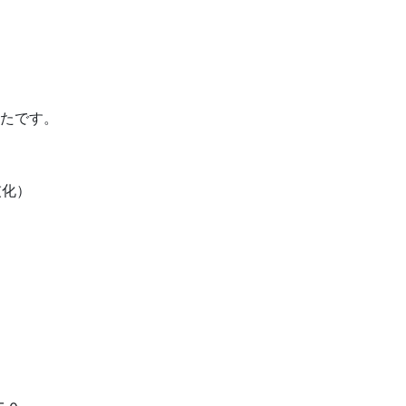
たです。
灰化）