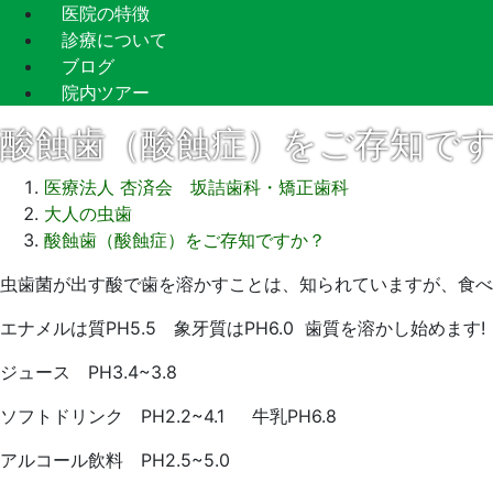
医院の特徴
診療について
ブログ
院内ツアー
酸蝕歯（酸蝕症）をご存知で
医療法人 杏済会 坂詰歯科・矯正歯科
大人の虫歯
酸蝕歯（酸蝕症）をご存知ですか？
2021
虫歯菌が出す酸で歯を溶かすことは、知られていますが、食べ
年
エナメルは質PH5.5 象牙質はPH6.0 歯質を溶かし始めます!
9
月
ジュース PH3.4~3.8
10
日
ソフトドリンク PH2.2~4.1 牛乳PH6.8
2021
坂
アルコール飲料 PH2.5~5.0
年
詰
9
歯