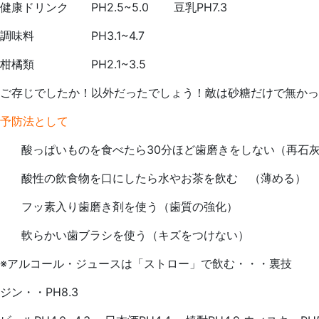
健康ドリンク PH2.5~5.0 豆乳PH7.3
月
科
10
医
調味料 PH3.1~4.7
日
院
柑橘類 PH2.1~3.5
ご存じでしたか！以外だったでしょう！敵は砂糖だけで無かっ
予防法として
酸っぱいものを食べたら30分ほど歯磨きをしない（再石
酸性の飲食物を口にしたら水やお茶を飲む （薄める）
フッ素入り歯磨き剤を使う（歯質の強化）
軟らかい歯ブラシを使う（キズをつけない）
※アルコール・ジュースは「ストロー」で飲む・・・裏技
ジン・・PH8.3