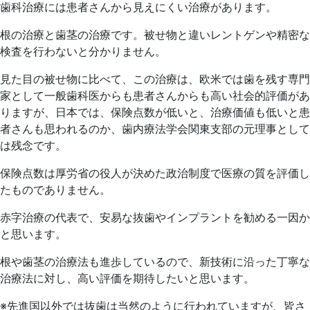
日
院
歯科治療には患者さんから見えにくい治療があります。
根の治療と歯茎の治療です。被せ物と違いレントゲンや精密な
検査を行わないと分かりません。
見た目の被せ物に比べて、この治療は、欧米では歯を残す専門
家として一般歯科医からも患者さんからも高い社会的評価があ
りますが、日本では、保険点数が低いと、治療価値も低いと患
者さんも思われるのか、歯内療法学会関東支部の元理事として
は残念です。
保険点数は厚労省の役人が決めた政治制度で医療の質を評価し
たものでありません。
赤字治療の代表で、安易な抜歯やインプラントを勧める一因か
と思います。
根や歯茎の治療法も進歩しているので、新技術に沿った丁寧な
治療法に対し、高い評価を期待したいと思います。
※先進国以外では抜歯は当然のように行われていますが、皆さ