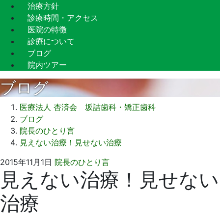
治療方針
診療時間・アクセス
医院の特徴
診療について
ブログ
院内ツアー
ブログ
医療法人 杏済会 坂詰歯科・矯正歯科
ブログ
院長のひとり言
見えない治療！見せない治療
2015
坂
2015年11月1日
院長のひとり言
見えない治療！見せない
年
詰
11
歯
治療
月
科
1
医