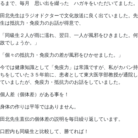
日
院
るまで、毎月 思い出を綴った ハガキをいただいてました。
田北先生はラジオドクターで文化放送に良く出ていました。先
生は抵抗力・免疫力のお話が得意で、
「同級生２人が雨に濡れ、翌日、一人が風邪をひきました。何
故でしょうか。」
「個々の抵抗力・免疫力の差が風邪をひかせました。」
今では健康知識として「免疫力」は常識ですが、私がカバン持
ちをしていた３５年前に、患者として東大医学部教授が通院し
ていましたが、免疫力・抵抗力のお話をしていました。
個人差（個体差）がある事を！
身体の作りは平等ではありません。
田北先生直伝の個体差の説明を毎日繰り返しています。
口腔内も同級生と比較して、勝てれば！