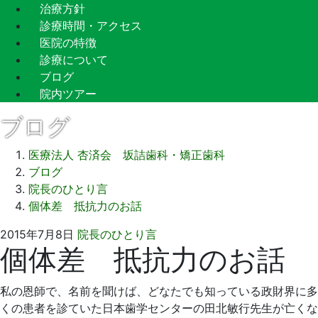
治療方針
診療時間・アクセス
医院の特徴
診療について
ブログ
院内ツアー
ブログ
医療法人 杏済会 坂詰歯科・矯正歯科
ブログ
院長のひとり言
個体差 抵抗力のお話
2015
坂
2015年7月8日
院長のひとり言
個体差 抵抗力のお話
年
詰
7
歯
月
科
私の恩師で、名前を聞けば、どなたでも知っている政財界に多
8
医
くの患者を診ていた日本歯学センターの田北敏行先生が亡くな