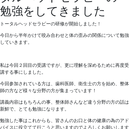
13
医
勉強をしてきました
日
院
トータルヘッドセラピーの研修が開始しました！
今日から半年かけて咬み合わせと体の歪みの関係について勉強
していきます。
私は今回２回目の受講ですが、更に理解を深めるために再度受
講する事にしました。
今回参加されている方は、歯科医師、衛生士の方を始め、整体
師の方など様々な分野の方が集まっています！
講義内容はもちろんの事、整体師さんなど
違う分野の方の話は
新鮮で、
とても勉強になります。
勉強した事はこれからも、皆さんのお口と体の健康の為のアド
バイスに役立てて行こうと思いますのでよろしくお願いします