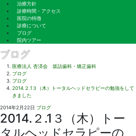
治療方針
診療時間・アクセス
医院の特徴
診療について
ブログ
院内ツアー
ブログ
医療法人 杏済会 坂詰歯科・矯正歯科
ブログ
ブログ
2014.２.1３（木）トータルヘッドセラピーの勉強をして
きました
2021
坂
2014年2月22日
ブログ
2014.２.1３（木）トー
年
詰
9
歯
タルヘッドセラピーの
月
科