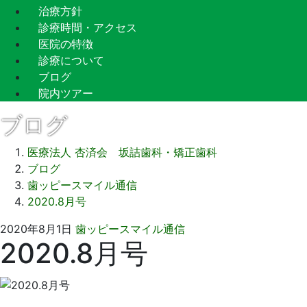
治療方針
診療時間・アクセス
医院の特徴
診療について
ブログ
院内ツアー
ブログ
医療法人 杏済会 坂詰歯科・矯正歯科
ブログ
歯ッピースマイル通信
2020.8月号
2022
坂
2020年8月1日
歯ッピースマイル通信
2020.8月号
年
詰
8
歯
月
科
24
医