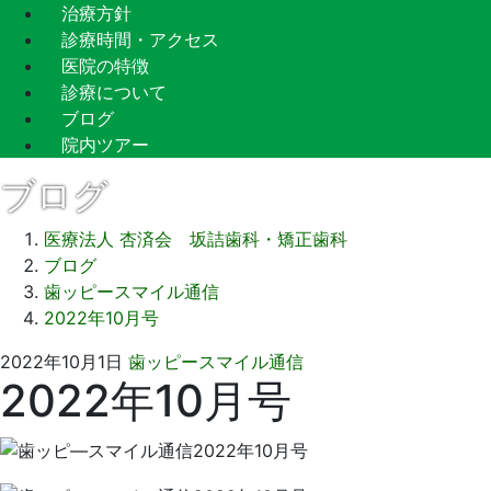
治療方針
診療時間・アクセス
医院の特徴
診療について
ブログ
院内ツアー
ブログ
医療法人 杏済会 坂詰歯科・矯正歯科
ブログ
歯ッピースマイル通信
2022年10月号
2022
坂
2022年10月1日
歯ッピースマイル通信
2022年10月号
年
詰
12
歯
月
科
14
医