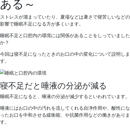
ある～
日
院
ストレスが溜まっていたり、夏場などは暑さで寝苦しいなどの
影響で睡眠不足になる方が多くいます。
睡眠不足と口腔内の環境には関係があることをしっていました
か？
今回は寝不足になったときのお口の中の変化について説明しま
す。
寝不足だと唾液の分泌が減る
睡眠不足になると、唾液の分泌が減少するといわれています。
唾液にはお口の中の汚れを流してくれる自浄作用や、酸性にな
ったお口を中和させる緩衝能、や抗菌作用などの働きがありま
す。