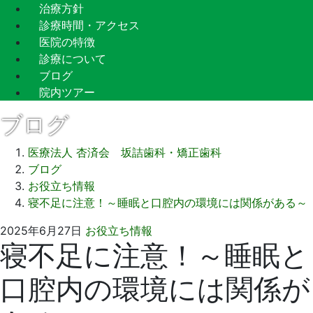
治療方針
診療時間・アクセス
医院の特徴
診療について
ブログ
院内ツアー
ブログ
医療法人 杏済会 坂詰歯科・矯正歯科
ブログ
お役立ち情報
寝不足に注意！～睡眠と口腔内の環境には関係がある～
2025
坂
2025年6月27日
お役立ち情報
寝不足に注意！～睡眠と
年
詰
5
歯
口腔内の環境には関係が
月
科
25
医