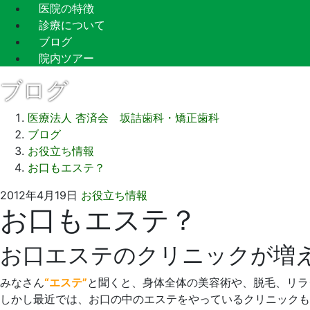
医院の特徴
診療について
ブログ
院内ツアー
ブログ
医療法人 杏済会 坂詰歯科・矯正歯科
ブログ
お役立ち情報
お口もエステ？
2021
坂
2012年4月19日
お役立ち情報
お口もエステ？
年
詰
9
歯
月
科
お口エステのクリニックが増
14
医
日
院
みなさん
“エステ”
と聞くと、身体全体の美容術や、脱毛、リラ
しかし最近では、お口の中のエステをやっているクリニックも