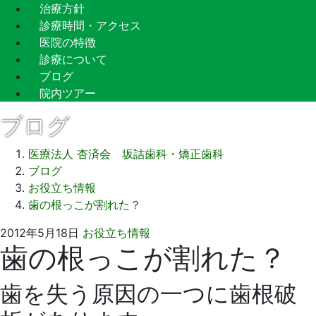
治療方針
診療時間・アクセス
医院の特徴
診療について
ブログ
院内ツアー
ブログ
医療法人 杏済会 坂詰歯科・矯正歯科
ブログ
お役立ち情報
歯の根っこが割れた？
2021
坂
2012年5月18日
お役立ち情報
歯の根っこが割れた？
年
詰
9
歯
月
科
歯を失う原因の一つに歯根破
14
医