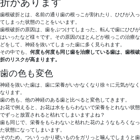
折があります
日
院
歯根破折とは、名前の通り歯の根っこが割れたり、ひびが入っ
てしまった状態のことをいいます。
歯根破折の原因は、歯をぶつけてしまった、転んで歯にひびが
はいったなど様々です。その原因のほとんどが根っこの治療な
どをして、神経を抜いてしまった歯に多く見られます。
その中でも、
何度も何度も同じ歯を治療している歯は、歯根破
折のリスクが高まります。
歯の色も変色
神経を抜いた歯は、歯に栄養がいかなくなり徐々に元気がなく
なります。
歯の色も、他の神経のある歯と比べると変色してきます。
お花で例えると、お花は水をもらわないで栄養をとれない状態
でずっと放置されると枯れてしまいますよね？
歯も同じで、栄養をもらわないと枯れた花のようなもろくなっ
た状態になってしまいます。
そのため、ついうっかり硬いものをガリっと噛んでしまうと歯