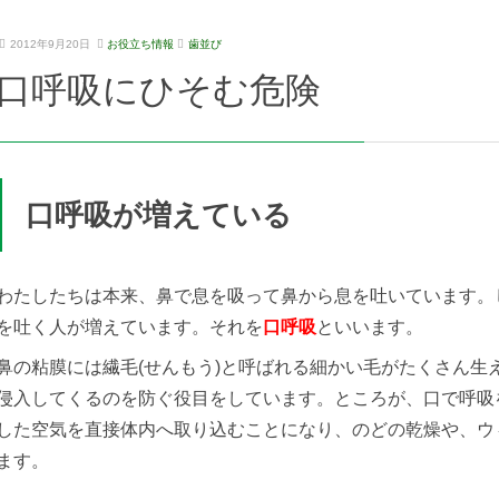
2
坂
2012年9月20日
お役立ち情報
歯並び
0
詰
口呼吸にひそむ危険
2
歯
1
科
年
医
9
院
月
1
4
口呼吸が増えている
日
わたしたちは本来、鼻で息を吸って鼻から息を吐いています。
を吐く人が増えています。それを
口呼吸
といいます。
鼻の粘膜には繊毛(せんもう)と呼ばれる細かい毛がたくさん生
侵入してくるのを防ぐ役目をしています。ところが、口で呼吸
した空気を直接体内へ取り込むことになり、のどの乾燥や、ウ
ます。