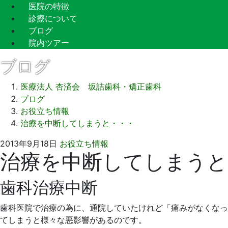
医院の特徴
診療について
ブログ
院内ツアー
ブログ
医療法人 杏済会 坂詰歯科・矯正歯科
ブログ
お役立ち情報
治療を中断してしまうと・・・
2021
坂
2013年9月18日
お役立ち情報
治療を中断してしまうと
年
詰
9
歯
月
科
歯科治療中断
14
医
日
院
歯科医院で治療の為に、通院していたけれど「痛みがなくなっ
てしまうと様々な悪影響があるのです。