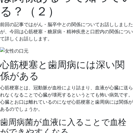
13
医
る？（２）
日
院
前回の記事ではがん・脳卒中との関係についてお話ししました
が、今回は心筋梗塞・糖尿病・精神疾患と口腔内の関係につい
て詳しくお話しします。
心筋梗塞と歯周病には深い関
係がある
心筋梗塞とは、冠動脈が血栓により詰まり、血液が心臓に送ら
れなくなることで心臓が壊死するというとても怖い病気です。
心臓とお口は離れているのになぜ心筋梗塞と歯周病には関係が
あるのでしょうか。
歯周病菌が血液に入ることで血栓
ができやすくなる