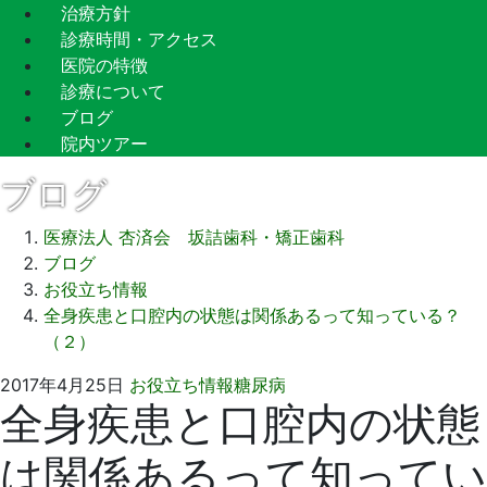
治療方針
診療時間・アクセス
医院の特徴
診療について
ブログ
院内ツアー
ブログ
医療法人 杏済会 坂詰歯科・矯正歯科
ブログ
お役立ち情報
全身疾患と口腔内の状態は関係あるって知っている？
（２）
2021
坂
2017年4月25日
お役立ち情報
糖尿病
全身疾患と口腔内の状態
年
詰
9
歯
は関係あるって知ってい
月
科