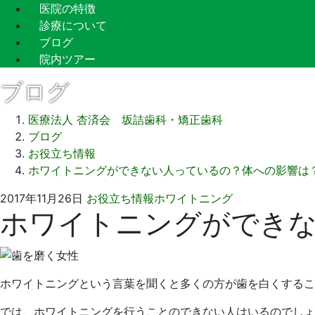
医院の特徴
診療について
ブログ
院内ツアー
ブログ
医療法人 杏済会 坂詰歯科・矯正歯科
ブログ
お役立ち情報
ホワイトニングができない人っているの？体への影響は
2021
坂
2017年11月26日
お役立ち情報
ホワイトニング
ホワイトニングができ
年
詰
9
歯
月
科
13
医
日
院
ホワイトニングという言葉を聞くと多くの方が歯を白くするこ
では、ホワイトニングを行うことのできない人はいるのでしょ