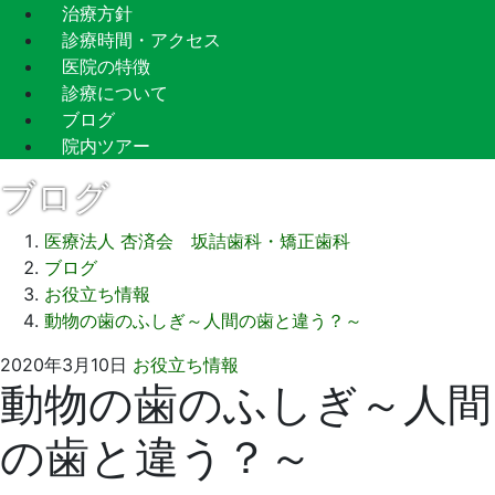
治療方針
診療時間・アクセス
医院の特徴
診療について
ブログ
院内ツアー
ブログ
医療法人 杏済会 坂詰歯科・矯正歯科
ブログ
お役立ち情報
動物の歯のふしぎ～人間の歯と違う？～
2021
坂
2020年3月10日
お役立ち情報
動物の歯のふしぎ～人間
年
詰
9
歯
の歯と違う？～
月
科
13
医