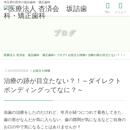
埼玉県行田市の坂詰歯科・矯正歯科
TEL
メニュー
ブログ
医療法人 杏済会 坂詰歯科・矯正歯科
ブログ
お役立ち情報
治療の跡が目立たない？！～ダ
2
坂
2023年5月26日
お役立ち情報
0
詰
治療の跡が目立たない？！～ダイレクト
2
歯
3
科
ボンディングってなに？～
年
医
4
院
月
2
虫歯の治療をしたのだけれど、年月が経つにつれて着色してきた、
6
日
歯の形がなんだか気に入らない、歯の隙間が気になるなどご自身の
お口の中で気になることはありませんか？