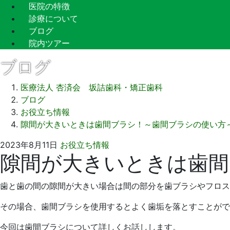
医院の特徴
診療について
ブログ
院内ツアー
ブログ
医療法人 杏済会 坂詰歯科・矯正歯科
ブログ
お役立ち情報
隙間が大きいときは歯間ブラシ！～歯間ブラシの使い方
2023
坂
2023年8月11日
お役立ち情報
隙間が大きいときは歯間
年
詰
7
歯
月
科
歯と歯の間の隙間が大きい場合は間の部分を歯ブラシやフロス
26
医
日
院
その場合、歯間ブラシを使用するとよく歯垢を落とすことがで
今回は歯間ブラシについて詳しくお話しします。