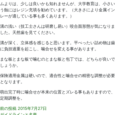
日
院
ムよりは、少しは良いかも知れませんが、大学教育は、小さい
う蝕にはレジン充填を勧めています。（大きさにより金属イン
レーが適している事も多くあります。）
溝の浅い（技工士さんは研磨し易い）咬合面形態が気になりま
した。天然歯を見てください。
溝が深く、立体感を感じると思います。平べったい詰め物は歯
に負担過重を起こし、噛合せを変える事があります。
まな板とまな板で噛むのとまな板と包丁では、どちらが良いで
しょうか。
保険適用金属は硬いので、適合性と噛合せの精密な調整が必要
となります。
萌出完了時に噛合せが本来の位置とズレる事もありますので、
定期調整を。
前の投稿
2015年7月27日
ガイドラインと名誉