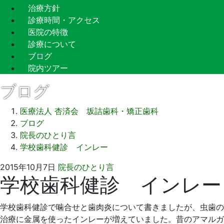
治療方針
診療時間・アクセス
医院の特徴
診療について
ブログ
院内ツアー
ブログ
医療法人 杏済会 坂詰歯科・矯正歯科
ブログ
院長のひとり言
学校歯科健診 インレー
2015
坂
2015年10月7日
院長のひとり言
学校歯科健診 インレー
年
詰
10
歯
月
科
学校歯科健診で噛合せと歯肉炎について書きましたが、虫歯の
7
医
治療に金属を使ったインレーが増えていました。昔のアマルガ