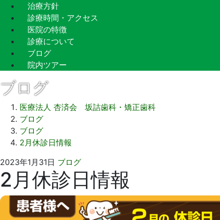
治療方針
診療時間・アクセス
医院の特徴
診療について
ブログ
院内ツアー
ブログ
医療法人 杏済会 坂詰歯科・矯正歯科
ブログ
ブログ
2月休診日情報
2023
坂
2023年1月31日
ブログ
2月休診日情報
年
詰
1
歯
月
科
31
医