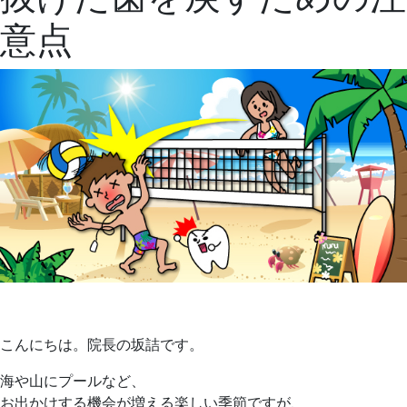
3
医
意点
日
院
こんにちは。院長の坂詰です。
海や山にプールなど、
お出かけする機会が増える楽しい季節ですが、