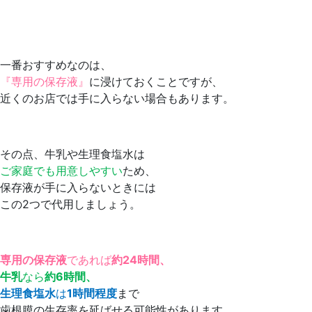
一番おすすめなのは、
『専用の保存液』
に浸けておくことですが、
近くのお店では手に入らない場合もあります。
その点、牛乳や生理食塩水は
ご家庭でも用意しやすい
ため、
保存液が手に入らないときには
この2つで代用しましょう。
専用の保存液
であれば
約24時間、
牛乳
なら
約6時間、
生理食塩水
は
1時間程度
まで
歯根膜の生存率を延ばせる可能性があります。