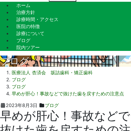
ホーム
治療方針
診療時間・アクセス
医院の特徴
診療について
ブログ
院内ツアー
ブログ
医療法人 杏済会 坂詰歯科・矯正歯科
ブログ
ブログ
早めが肝心！事故などで抜けた歯を戻すための注意点
2023
坂
2023年8月3日
ブログ
早めが肝心！事故などで
年
詰
8
歯
抜けた歯を戻すための注
月
科