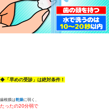
◆「早めの受診」は絶対条件！
歯根膜は
乾燥
に弱く、
たったの20分弱で