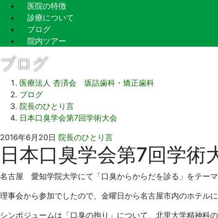
医院の特徴
診療について
ブログ
院内ツアー
ブログ
医療法人 杏済会 坂詰歯科・矯正歯科
ブログ
院長のひとり言
日本口臭学会第7回学術大会
2016
坂
2016年6月20日
院長のひとり言
日本口臭学会第7回学術
年
詰
6
歯
月
科
名古屋 愛知学院大学にて「口臭からからだを診る」をテーマ
20
医
日
院
理事会から参加でしたので、金曜日から名古屋市内のホテルに
シンポジュームは「口臭の拘り」について、北里大学精神科の