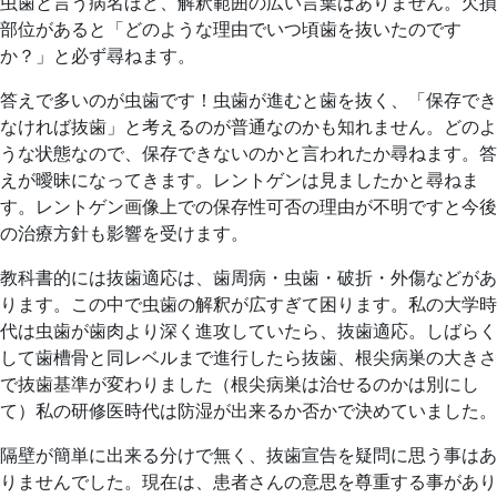
日
院
虫歯と言う病名ほど、解釈範囲の広い言葉はありません。欠損
部位があると「どのような理由でいつ頃歯を抜いたのです
か？」と必ず尋ねます。
答えで多いのが虫歯です！虫歯が進むと歯を抜く、「保存でき
なければ抜歯」と考えるのが普通なのかも知れません。どのよ
うな状態なので、保存できないのかと言われたか尋ねます。答
えが曖昧になってきます。レントゲンは見ましたかと尋ねま
す。レントゲン画像上での保存性可否の理由が不明ですと今後
の治療方針も影響を受けます。
教科書的には抜歯適応は、歯周病・虫歯・破折・外傷などがあ
ります。この中で虫歯の解釈が広すぎて困ります。私の大学時
代は虫歯が歯肉より深く進攻していたら、抜歯適応。しばらく
して歯槽骨と同レベルまで進行したら抜歯、根尖病巣の大きさ
で抜歯基準が変わりました（根尖病巣は治せるのかは別にし
て）私の研修医時代は防湿が出来るか否かで決めていました。
隔壁が簡単に出来る分けで無く、抜歯宣告を疑問に思う事はあ
りませんでした。現在は、患者さんの意思を尊重する事があり