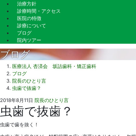
治療方針
診療時間・アクセス
医院の特徴
診療について
ブログ
院内ツアー
ブログ
医療法人 杏済会 坂詰歯科・矯正歯科
ブログ
院長のひとり言
虫歯で抜歯？
2021
坂
2018年8月11日
院長のひとり言
虫歯で抜歯？
年
詰
9
歯
月
科
虫歯で歯を抜く！
13
医